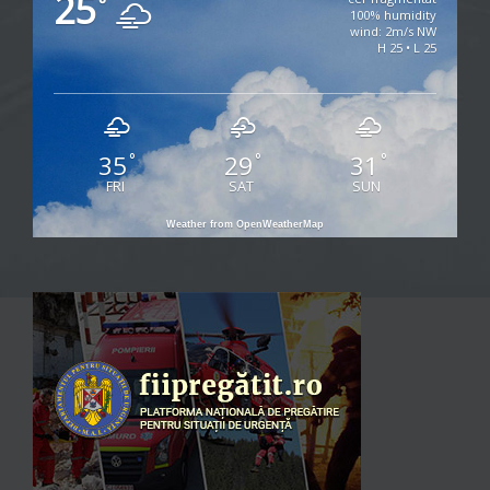
25
°
100% humidity
wind: 2m/s NW
H 25 • L 25
35
29
31
°
°
°
FRI
SAT
SUN
Weather from OpenWeatherMap