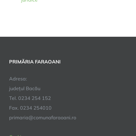
PRIMĂRIA FARAOANI
Adresa:
județul Bacău
Tel. 0234 254 152
Fax. 0234 254010
primaria@comunafaraoani.ro