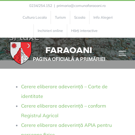
Skip
0234/254.152
|
primaria@comunafaraoani.ro
to
Cultura Locala
Turism
Scoala
Info Alegeri
Compartiment Impozite
content
Inchirieri online
Hărți interactive
si taxe
Cerere eliberare adeverință – Carte de
identitate
Cerere eliberare adeverință – conform
Registrul Agricol
Cerere eliberare adeverință APIA pentru
persoane fizice