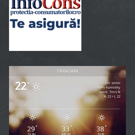
FARAOANI
22
cer senin
°
100% humidity
wind: 7m/s N
H 22 • L 22
29
33
38
°
°
°
SUN
MON
TUE