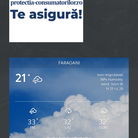
FARAOANI
21
nori împrăștiați
°
88% humidity
wind: 1m/s W
H 21 • L 20
33
32
32
°
°
°
FRI
SAT
SUN