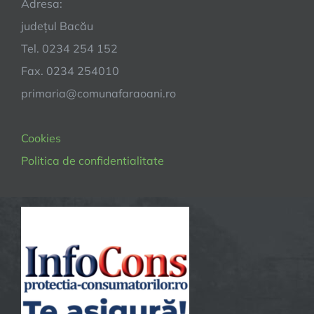
Adresa:
județul Bacău
Tel. 0234 254 152
Fax. 0234 254010
primaria@comunafaraoani.ro
Cookies
Politica de confidentialitate