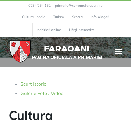
Skip
0234/254.152
|
primaria@comunafaraoani.ro
to
Cultura Locala
Turism
Scoala
Info Alegeri
content
Cultura Locala
Inchirieri online
Hărți interactive
Scurt Istoric
Galerie Foto / Video
Cultura