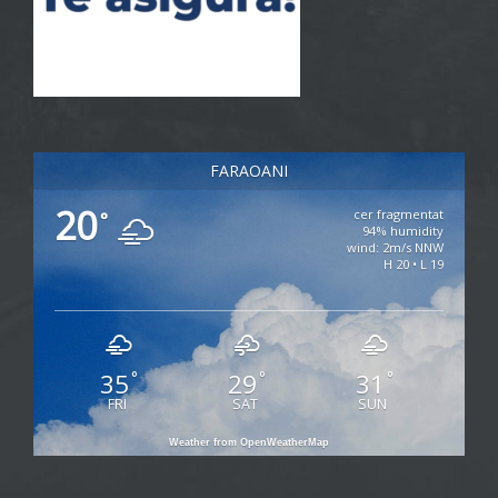
FARAOANI
20
cer fragmentat
°
94% humidity
wind: 2m/s NNW
H 20 • L 19
35
29
31
°
°
°
FRI
SAT
SUN
Weather from OpenWeatherMap