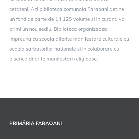
cetateni. Azi biblioteca comunala Faraoani detine
un fond de carte de 14.125 volume si in curand va
primi un nou sediu. Biblioteca organizeaza
impreuna cu scoala diferite manifestare culturale cu
ocazia sarbatorilor nationale si in colaborare cu
biserica diferite manifestari religioase.
PRIMĂRIA FARAOANI