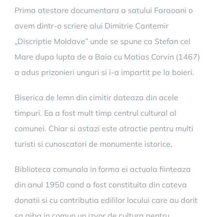
Prima atestare documentara a satului Faraoani o
avem dintr-o scriere alui Dimitrie Cantemir
„Discriptie Moldave” unde se spune ca Stefan cel
Mare dupa lupta de a Baia cu Matias Corvin (1467)
a adus prizonieri unguri si i-a impartit pe la boieri.
Biserica de lemn din cimitir dateaza din acele
timpuri. Ea a fost mult timp centrul cultural al
comunei. Chiar si astazi este atractie pentru multi
turisti si cunoscatori de monumente istorice.
Biblioteca comunala in forma ei actuala fiinteaza
din anul 1950 cand a fost constituita din cateva
donatii si cu contributia edililor locului care au dorit
sa aiba in comun un izvor de cultura pentru