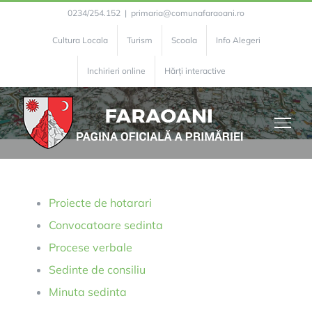
Skip
0234/254.152
|
primaria@comunafaraoani.ro
to
Cultura Locala
Turism
Scoala
Info Alegeri
content
Hotarari
Inchirieri online
Hărți interactive
Proiecte de hotarari
Convocatoare sedinta
Procese verbale
Sedinte de consiliu
Minuta sedinta