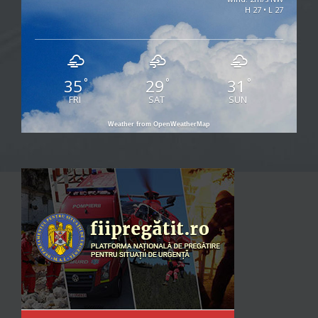
H 27 • L 27
35
29
31
°
°
°
FRI
SAT
SUN
Weather from OpenWeatherMap