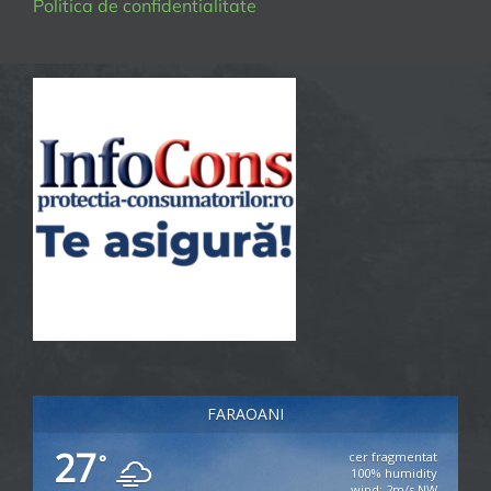
Politica de confidentialitate
FARAOANI
27
cer fragmentat
°
100% humidity
wind: 2m/s NW