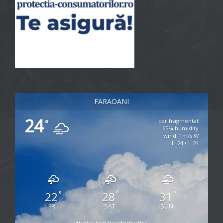
FARAOANI
24
cer fragmentat
°
65% humidity
wind: 1m/s W
H 24 • L 24
22
28
31
°
°
°
FRI
SAT
SUN