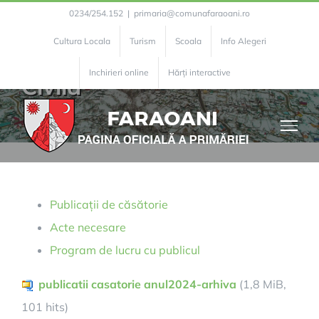
Skip
0234/254.152
|
primaria@comunafaraoani.ro
to
Cultura Locala
Turism
Scoala
Info Alegeri
Compartimentul Stare
content
Inchirieri online
Hărți interactive
Civila
Publicații de căsătorie
Acte necesare
Program de lucru cu publicul
publicatii casatorie anul2024-arhiva
(1,8 MiB,
101 hits)