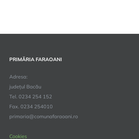
PRIMĂRIA FARAOANI
Adresa:
județul Bacău
Tel. 0234 254 152
Fax. 0234 254010
primaria@comunafaraoani.ro
Cookies