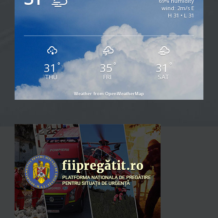
69% humidity
wind: 2m/s E
H 31 • L 31
31
35
31
°
°
°
THU
FRI
SAT
Weather from OpenWeatherMap