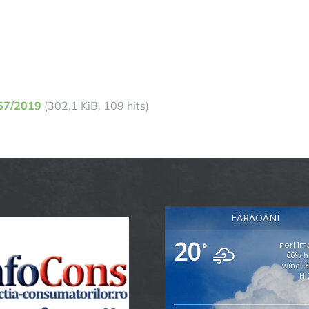
.57/2019
(302,1 KiB, 109 hits)
FARAOANI
20
nori împ
°
66% h
wind: 
H 