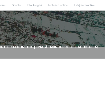
rism
Scoala
Info Alegeri
Inchirieri online
Hărți interactive
INTEGRITATE INSTITUȚIONALĂ
MONITORUL OFICIAL LOCAL