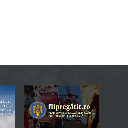
răștiați
umidity
3m/s NW
20 • L 20