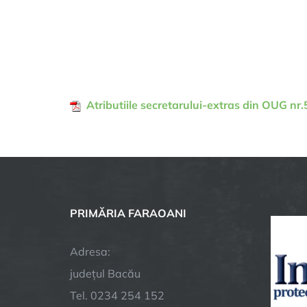
Atributiile secretarului-extras din OUG nr
PRIMĂRIA FARAOANI
Adresa:
județul Bacău
Tel. 0234 254 152