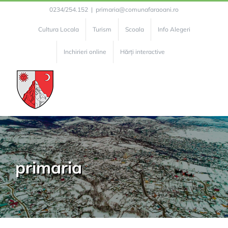
Skip
0234/254.152
|
primaria@comunafaraoani.ro
to
Cultura Locala
Turism
Scoala
Info Alegeri
content
Inchirieri online
Hărți interactive
primaria