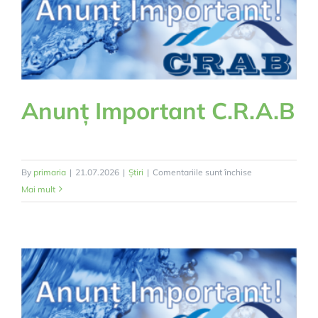
Anunț Important C.R.A.B
pentru
By
primaria
|
21.07.2026
|
Știri
|
Comentariile sunt închise
Anunț
Mai mult
Important
C.R.A.B