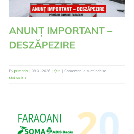
de
a
declara
datele
ANUNȚ IMPORTANT –
necesare
înscrierii
DESZĂPEZIRE
și/sau
modificării
în
Registrul
pentru
By
primaria
|
08.01.2026
|
Știri
|
Comentariile sunt închise
Agricol
ANUNȚ
Mai mult
IMPORTANT
–
DESZĂPEZIRE