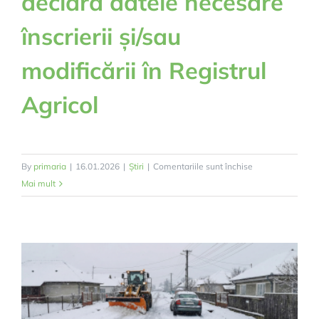
declara datele necesare
înscrierii și/sau
modificării în Registrul
Agricol
pentru
By
primaria
|
16.01.2026
|
Știri
|
Comentariile sunt închise
ANUNȚ
Mai mult
IMPORTANT
–
Obligația
persoanelor
fizice
și
juridice