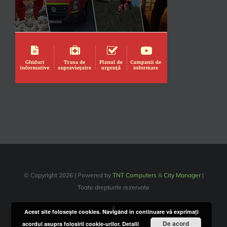
© Copyright
2026 | Powered by
TNT Computers
&
City Manager
|
Toate drepturile rezervate
Facebook
Acest site foloseşte cookies. Navigând în continuare vă exprimaţi
De acord
acordul asupra folosirii cookie-urilor.
Detalii