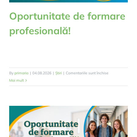
Oportunitate de formare
profesională!
pentru
By
primaria
|
04.08.2026
|
Știri
|
Comentariile sunt închise
Oportunitate
Mai mult
de
formare
profesională!