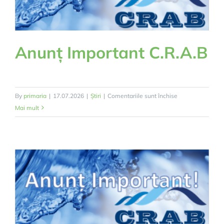
Anunț Important C.R.A.B
pentru
By
primaria
|
17.07.2026
|
Știri
|
Comentariile sunt închise
Anunț
Mai mult
Important
C.R.A.B