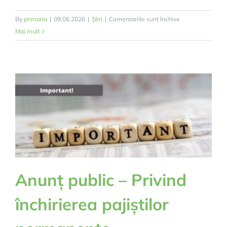
pentru
By
primaria
|
09.06.2026
|
Știri
|
Comentariile sunt închise
Anunț
Mai mult
Important
C.R.A.B
Anunț public – Privind
închirierea pajiștilor