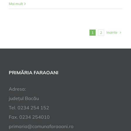
Anunț!
Mai mult
Inainte
1
2
PRIMĂRIA FARAOANI
Adresa:
județul Bacău
Tel. 0234 254 152
Fax. 0234 254010
primaria@comunafaraoani.ro