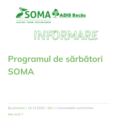
2026
Programul de sărbători
SOMA
pentru
By
primaria
|
23.12.2025
|
Știri
|
Comentariile sunt închise
Programul
Mai mult