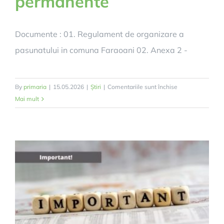
permanente
Documente : 01. Regulament de organizare a
pasunatului in comuna Faraoani 02. Anexa 2 -
pentru
By
primaria
|
15.05.2026
|
Știri
|
Comentariile sunt închise
Anunț
Mai mult
public
–
Privind
închirierea
pajiștilor
permanente