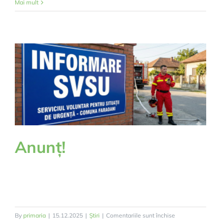
Anunț
Mai mult
Important
Anunț!
pentru
By
primaria
|
15.12.2025
|
Știri
|
Comentariile sunt închise