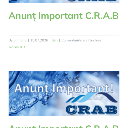
Anunț Important C.R.A.B
pentru
By
primaria
|
15.07.2026
|
Știri
|
Comentariile sunt închise
Anunț
Mai mult
Important
C.R.A.B