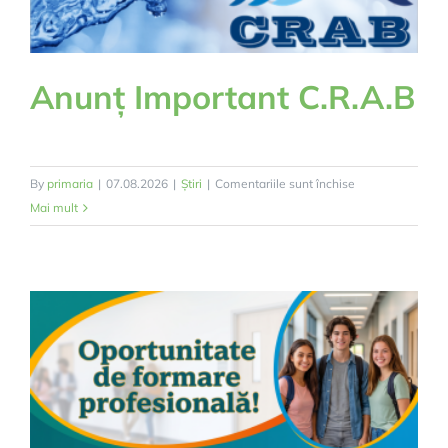
Anunț Important C.R.A.B
pentru
By
primaria
|
07.08.2026
|
Știri
|
Comentariile sunt închise
Anunț
Mai mult
Important
C.R.A.B