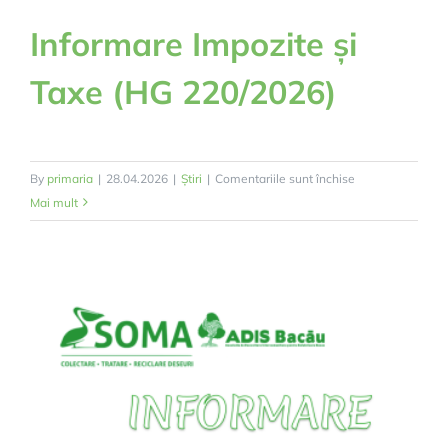
Informare Impozite și
Taxe (HG 220/2026)
pentru
By
primaria
|
28.04.2026
|
Știri
|
Comentariile sunt închise
Informare
Mai mult
Impozite
și
Taxe
(HG
220/2026)