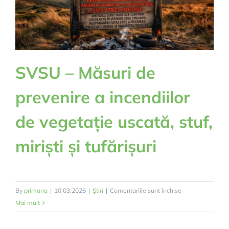
SVSU – Măsuri de
prevenire a incendiilor
de vegetație uscată, stuf,
miriști și tufărișuri
pentru
By
primaria
|
10.03.2026
|
Știri
|
Comentariile sunt închise
SVSU
Mai mult
–
Măsuri