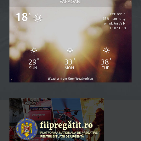
FARAOANI
18
cer senin
°
65% humidity
wind: 6m/s N
H 18 • L 18
29
33
38
°
°
°
SUN
MON
TUE
Weather from OpenWeatherMap