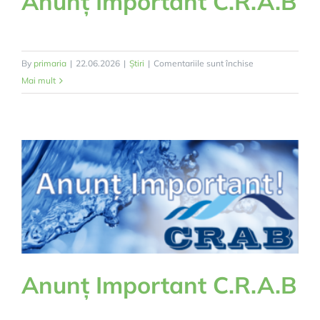
Anunț Important C.R.A.B
pentru
By
primaria
|
22.06.2026
|
Știri
|
Comentariile sunt închise
Anunț
Mai mult
Important
C.R.A.B
Anunț Important C.R.A.B