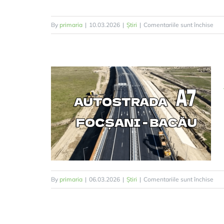
pen
By
primaria
|
10.03.2026
|
Știri
|
Comentariile sunt închise
SV
–
Măs
de
pre
a
ince
de
veg
usc
stuf
miri
pen
By
primaria
|
06.03.2026
|
Știri
|
Comentariile sunt închise
și
AN
tufă
IM
–