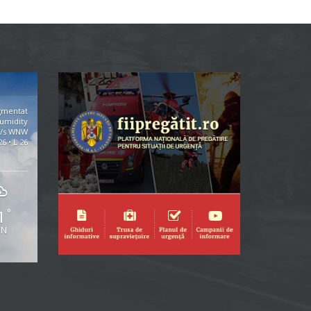
gmentat
umidity
m/s WNW
26 • L 26
1
°
UN