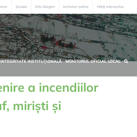
rism
Scoala
Info Alegeri
Inchirieri online
Hărți interactive
INTEGRITATE INSTITUȚIONALĂ
MONITORUL OFICIAL LOCAL
ire a incendiilor
, miriști și