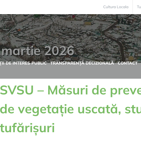
Cultura Locala
Tu
:
martie 2026
II DE INTERES PUBLIC
TRANSPARENȚĂ DECIZIONALĂ
CONTACT
SVSU – Măsuri de preven
de vegetație uscată, stuf
tufărișuri