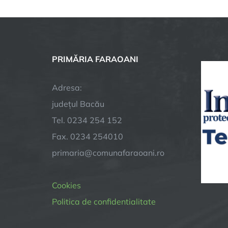
EXP
A7
PRIMĂRIA FARAOANI
Adresa:
județul Bacău
Tel. 0234 254 152
Fax. 0234 254010
primaria@comunafaraoani.ro
Cookies
Politica de confidentialitate