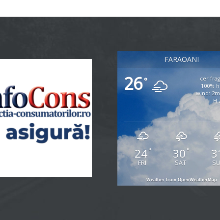
ROPRIERI
FARAOANI
26
cer fra
°
100% h
wind: 2
H 
24
30
3
°
°
FRI
SAT
S
Weather from OpenWeatherMap