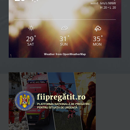
wind: 6m/s NNW
H 20 • L 20
29
31
35
°
°
°
SAT
SUN
MON
Weather from OpenWeatherMap