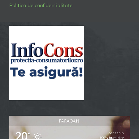
Politica de confidentialitate
FARAOANI
20
cer senin
°
100% humidity