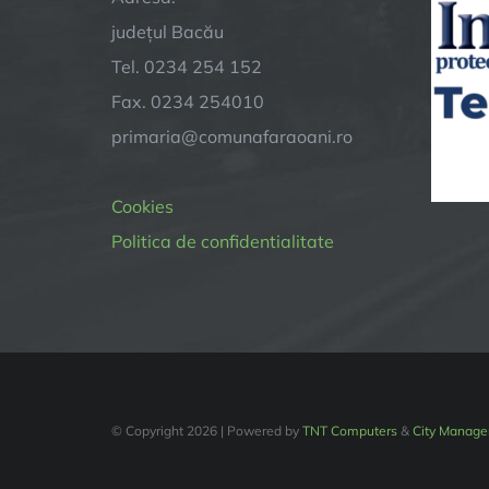
județul Bacău
Tel. 0234 254 152
Fax. 0234 254010
primaria@comunafaraoani.ro
Cookies
Politica de confidentialitate
© Copyright
2026 | Powered by
TNT Computers
&
City Manage