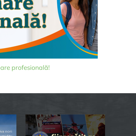
are profesională!
iva nori
umidity