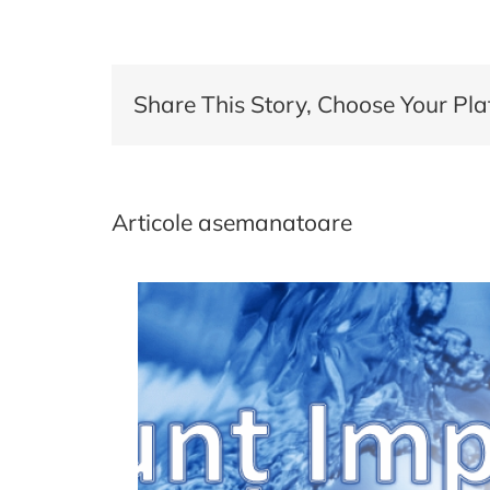
Opo
de
for
pro
Share This Story, Choose Your Pla
Articole asemanatoare