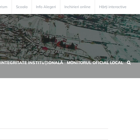
rism
Scoala
Info Alegeri
Inchirieri online
Hărți interactive
INTEGRITATE INSTITUȚIONALĂ
MONITORUL OFICIAL LOCAL