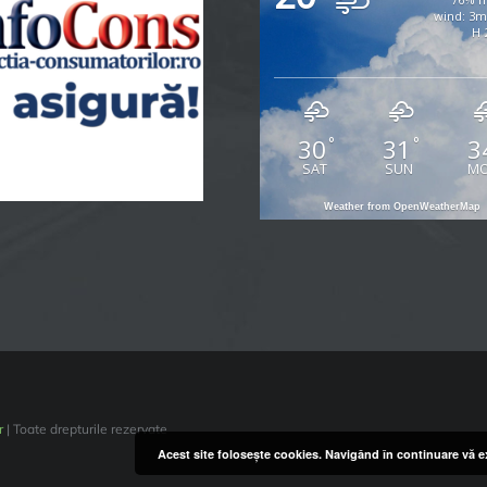
wind: 3
H 
30
31
3
°
°
SAT
SUN
M
Weather from OpenWeatherMap
r
| Toate drepturile rezervate
Acest site foloseşte cookies. Navigând în continuare vă ex