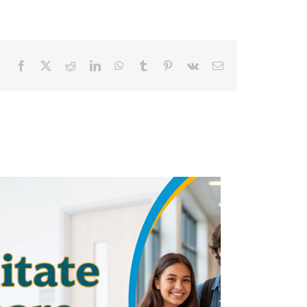
Facebook
X
Reddit
LinkedIn
WhatsApp
Tumblr
Pinterest
Vk
E-
mail: