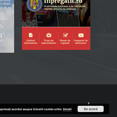
m/s WNW
20 • L 20
4
°
ON
Facebook
De acord
primaţi acordul asupra folosirii cookie-urilor.
Detalii