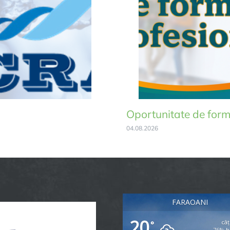
Oportunitate de form
04.08.2026
FARAOANI
20
câț
°
76% h