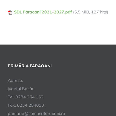
SDL Faraoani 2021-2027.pdf
(5,5 MiB, 127 hits)
PRIMĂRIA FARAOANI
Adresa:
județul Bacău
Tel. 0234 254 152
Fax. 0234 254010
primaria@comunafaraoani.ro