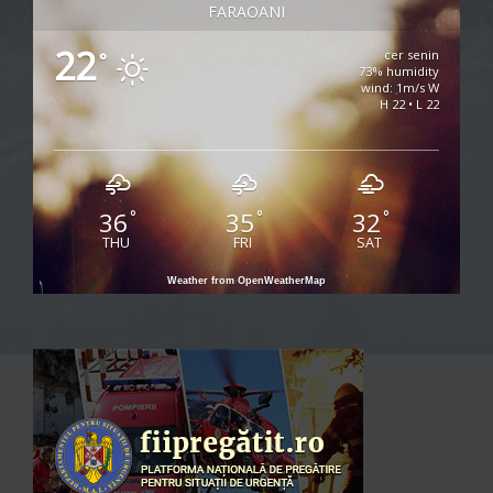
FARAOANI
22
cer senin
°
73% humidity
wind: 1m/s W
H 22 • L 22
36
35
32
°
°
°
THU
FRI
SAT
Weather from OpenWeatherMap