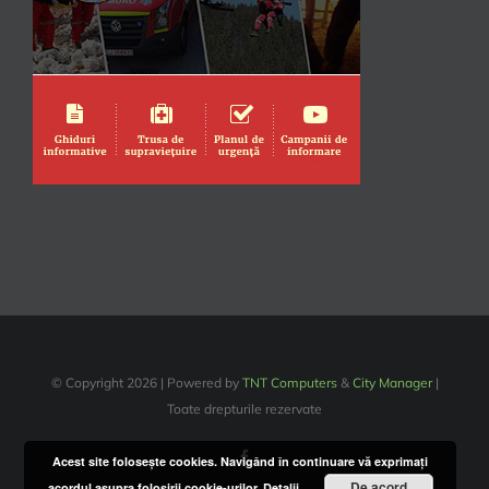
© Copyright
2026 | Powered by
TNT Computers
&
City Manager
|
Toate drepturile rezervate
Facebook
Acest site foloseşte cookies. Navigând în continuare vă exprimaţi
De acord
acordul asupra folosirii cookie-urilor.
Detalii