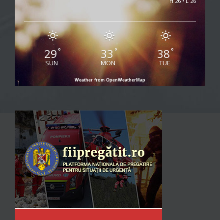
H 26 • L 26
29
33
38
°
°
°
SUN
MON
TUE
Weather from OpenWeatherMap