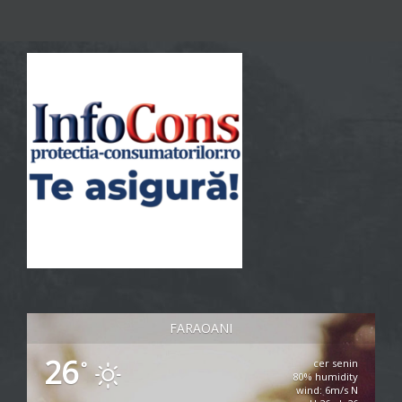
FARAOANI
26
cer senin
°
80% humidity
wind: 6m/s N