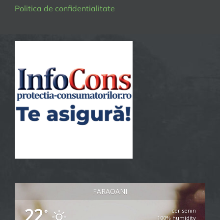
Politica de confidentialitate
FARAOANI
22
cer senin
°
100% humidity