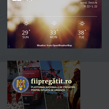
wind: 7m/s N
H 22 • L 22
29
33
38
°
°
°
SUN
MON
TUE
Weather from OpenWeatherMap