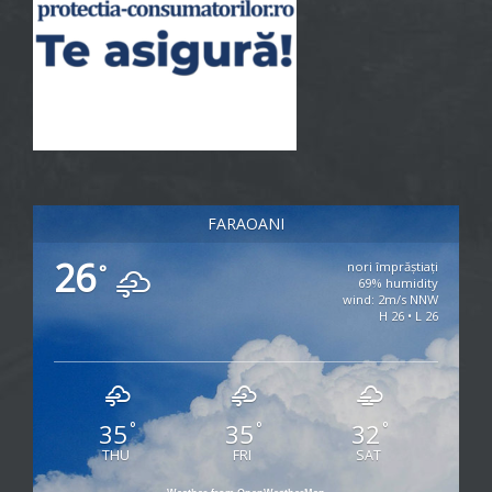
FARAOANI
26
nori împrăștiați
°
69% humidity
wind: 2m/s NNW
H 26 • L 26
35
35
32
°
°
°
THU
FRI
SAT