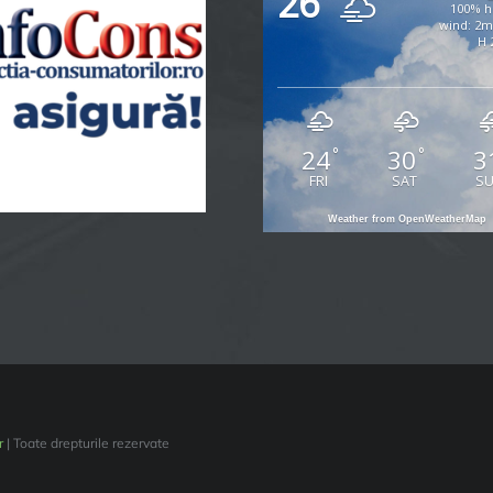
26
100% h
wind: 2
H 
24
30
3
°
°
FRI
SAT
S
Weather from OpenWeatherMap
r
| Toate drepturile rezervate