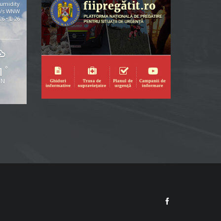
umidity
m/s WNW
26 • L 26
1
°
UN
Facebook