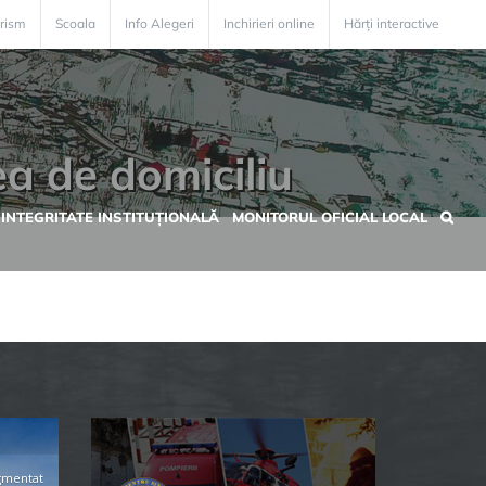
rism
Scoala
Info Alegeri
Inchirieri online
Hărți interactive
ea de domiciliu
INTEGRITATE INSTITUȚIONALĂ
MONITORUL OFICIAL LOCAL
gmentat