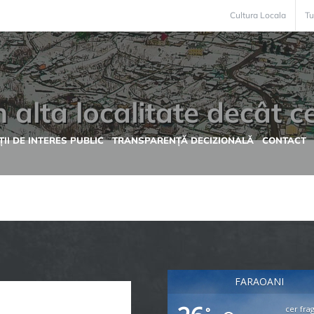
Cultura Locala
Tu
n alta localitate decât c
II DE INTERES PUBLIC
TRANSPARENȚĂ DECIZIONALĂ
CONTACT
FARAOANI
cer fra
°