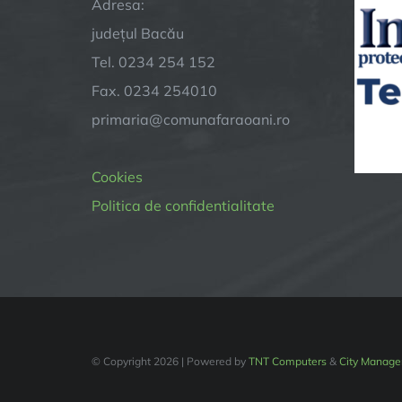
Adresa:
județul Bacău
Tel. 0234 254 152
Fax. 0234 254010
primaria@comunafaraoani.ro
Cookies
Politica de confidentialitate
© Copyright
2026 | Powered by
TNT Computers
&
City Manage