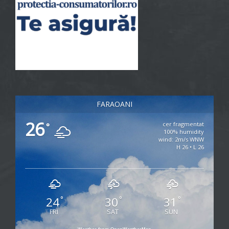
FARAOANI
26
cer fragmentat
°
100% humidity
wind: 2m/s WNW
H 26 • L 26
24
30
31
°
°
°
FRI
SAT
SUN