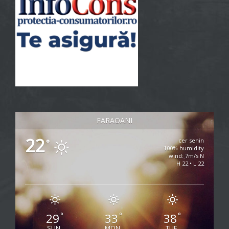
FARAOANI
22
cer senin
°
100% humidity
wind: 7m/s N
H 22 • L 22
29
33
38
°
°
°
SUN
MON
TUE